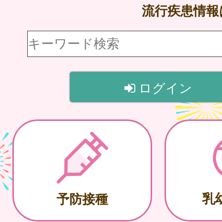
流行疾患情
ログイン
乳
予防接種