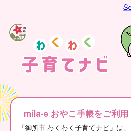
Se
mila-e おやこ手帳をご利
「御所市 わくわく子育てナビ」は