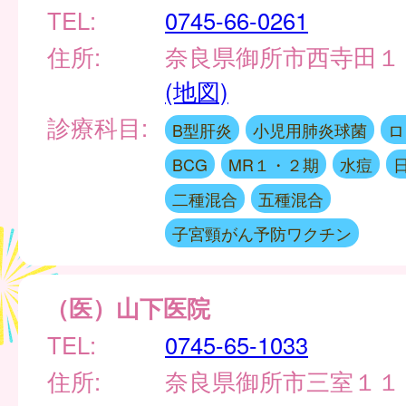
TEL:
0745-66-0261
住所:
奈良県御所市西寺田１
(地図)
診療科目:
B型肝炎
小児用肺炎球菌
ロ
BCG
MR１・２期
水痘
二種混合
五種混合
子宮頸がん予防ワクチン
（医）山下医院
TEL:
0745-65-1033
住所:
奈良県御所市三室１１