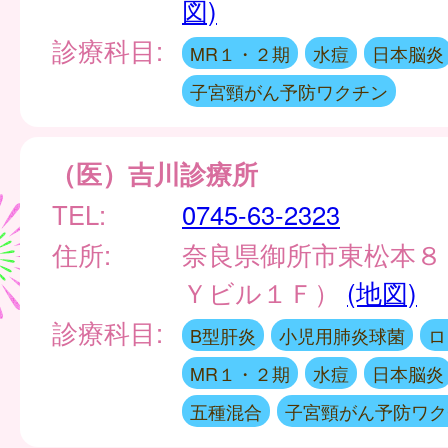
図)
診療科目:
MR１・２期
水痘
日本脳炎
子宮頸がん予防ワクチン
（医）吉川診療所
TEL:
0745-63-2323
住所:
奈良県御所市東松本８
Ｙビル１Ｆ）
(地図)
診療科目:
B型肝炎
小児用肺炎球菌
ロ
MR１・２期
水痘
日本脳炎
五種混合
子宮頸がん予防ワク