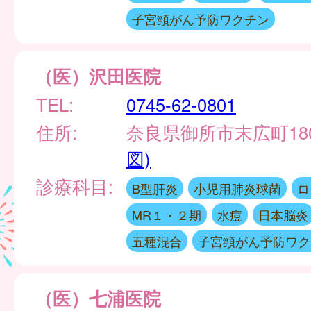
子宮頸がん予防ワクチン
（医）沢田医院
TEL:
0745-62-0801
住所:
奈良県御所市末広町18
図)
診療科目:
B型肝炎
小児用肺炎球菌
ロ
MR１・２期
水痘
日本脳炎
五種混合
子宮頸がん予防ワク
（医）七浦医院