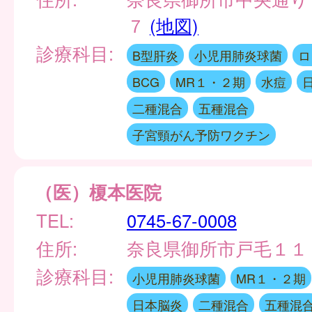
７
(地図)
診療科目:
B型肝炎
小児用肺炎球菌
ロ
BCG
MR１・２期
水痘
二種混合
五種混合
子宮頸がん予防ワクチン
（医）榎本医院
TEL:
0745-67-0008
住所:
奈良県御所市戸毛１１
診療科目:
小児用肺炎球菌
MR１・２期
日本脳炎
二種混合
五種混