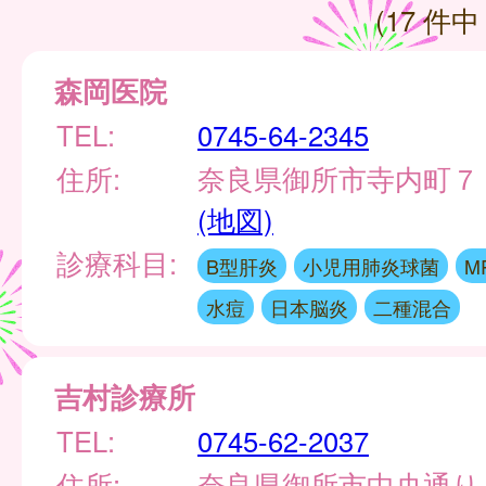
(17 件中 
森岡医院
TEL:
0745-64-2345
住所:
奈良県御所市寺内町７
(地図)
診療科目:
B型肝炎
小児用肺炎球菌
M
水痘
日本脳炎
二種混合
吉村診療所
TEL:
0745-62-2037
住所:
奈良県御所市中央通り