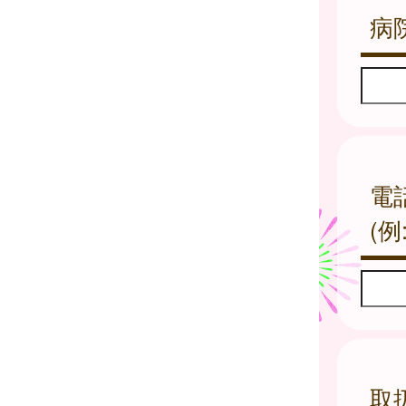
病
電
(例:
取