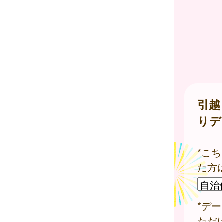
引越
りデ
*こ
た方
*デ
ただ