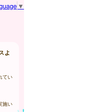
nguage
▼
スよ
れてい
実施い