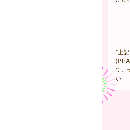
*上
(P
て、
い。