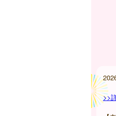
20
>>