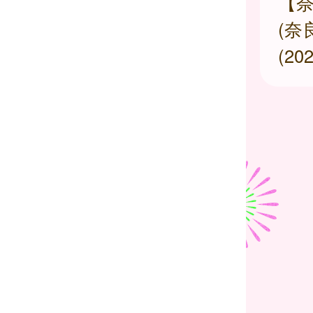
【
(奈
(2