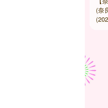
【
(奈
(2