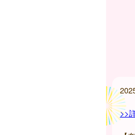
20
>>