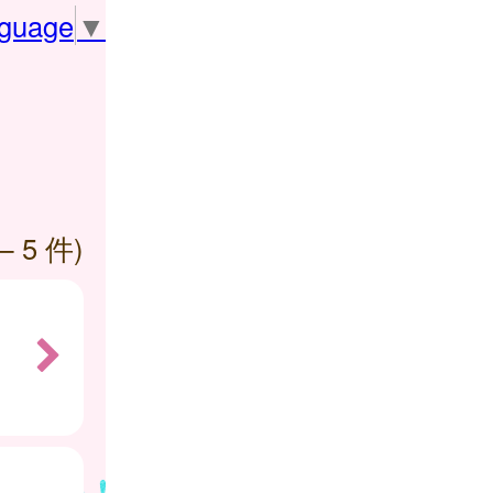
nguage
▼
— 5 件)