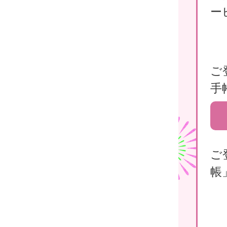
ー
ご
手
ご
帳