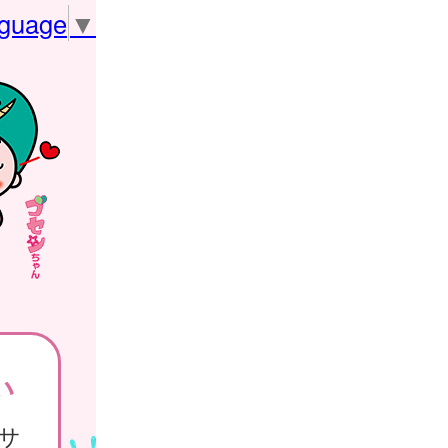
nguage
▼
い
サ