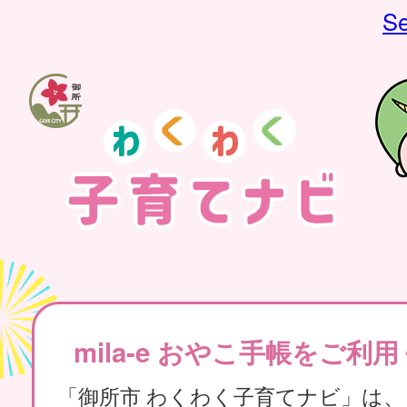
Se
mila-e おやこ手帳をご利
「御所市 わくわく子育てナビ」は