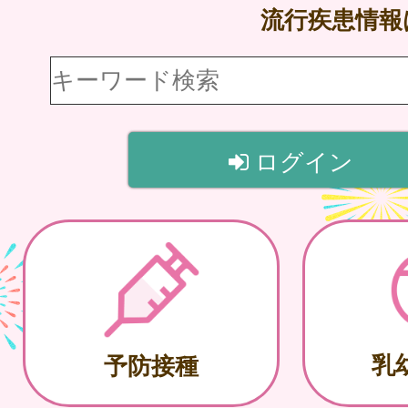
流行疾患情
ログイン
乳
予防接種