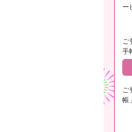
ー
ご
手
ご
帳