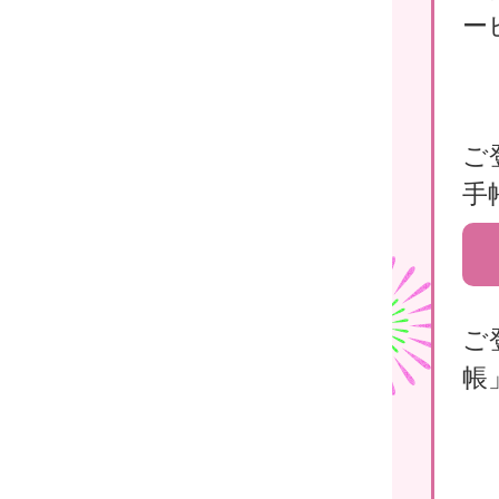
ー
ご
手
ご
帳