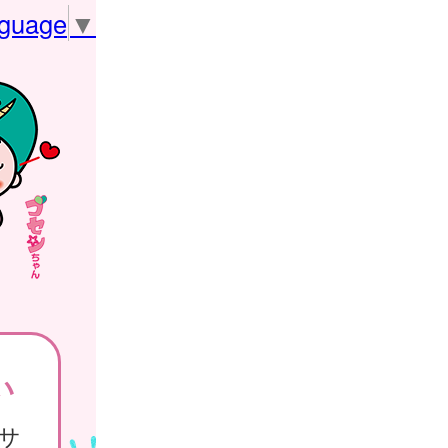
nguage
▼
い
サ