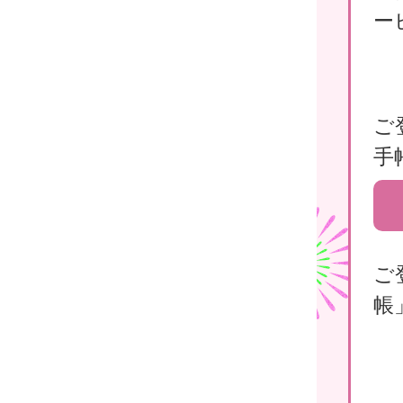
ー
ご
手
ご
帳