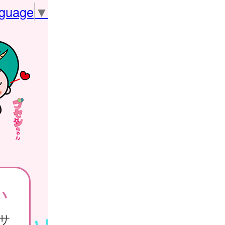
nguage
▼
い
サ