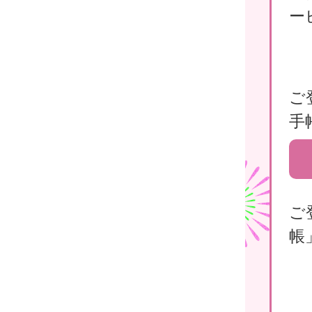
ー
ご
手
ご
帳