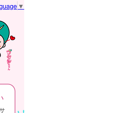
nguage
▼
い
サ