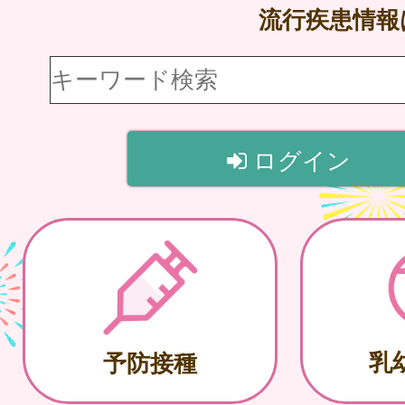
流行疾患情
ログイン
乳
予防接種