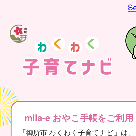
Se
mila-e おやこ手帳をご利
「御所市 わくわく子育てナビ」は