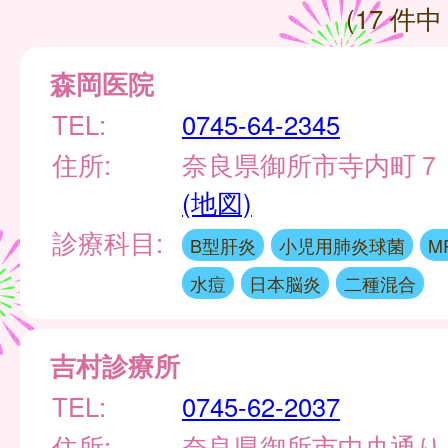
(17 件中 
森岡医院
TEL:
0745-64-2345
住所:
奈良県御所市寺内町７
(地図)
診療科目:
B型肝炎
小児用肺炎球菌
M
水痘
日本脳炎
二種混合
吉村診療所
TEL:
0745-62-2037
住所:
奈良県御所市中央通り