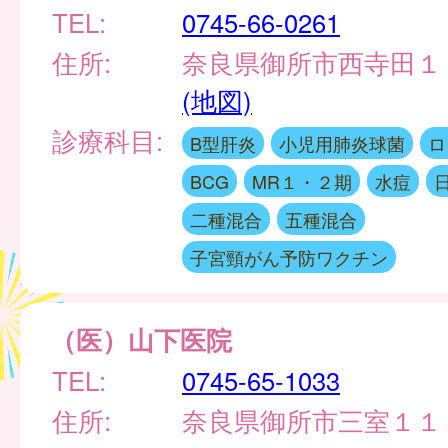
TEL:
0745-66-0261
住所:
奈良県御所市西寺田１
(地図)
診療科目:
B型肝炎
小児用肺炎球菌
ロ
BCG
MR１・２期
水痘
二種混合
五種混合
子宮頸がん予防ワクチン
（医）山下医院
TEL:
0745-65-1033
住所:
奈良県御所市三室１１