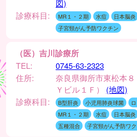
図)
診療科目:
MR１・２期
水痘
日本脳炎
子宮頸がん予防ワクチン
（医）吉川診療所
TEL:
0745-63-2323
住所:
奈良県御所市東松本８
Ｙビル１Ｆ）
(地図)
診療科目:
B型肝炎
小児用肺炎球菌
ロ
MR１・２期
水痘
日本脳炎
五種混合
子宮頸がん予防ワク