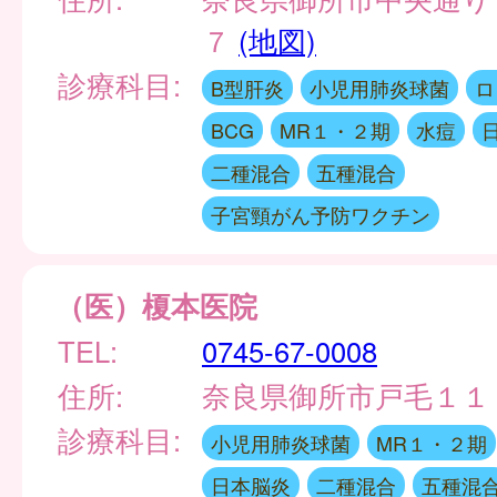
７
(地図)
診療科目:
B型肝炎
小児用肺炎球菌
ロ
BCG
MR１・２期
水痘
二種混合
五種混合
子宮頸がん予防ワクチン
（医）榎本医院
TEL:
0745-67-0008
住所:
奈良県御所市戸毛１１
診療科目:
小児用肺炎球菌
MR１・２期
日本脳炎
二種混合
五種混