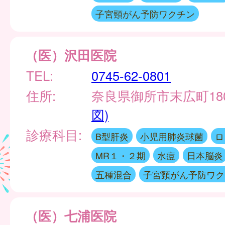
子宮頸がん予防ワクチン
（医）沢田医院
TEL:
0745-62-0801
住所:
奈良県御所市末広町18
図)
診療科目:
B型肝炎
小児用肺炎球菌
ロ
MR１・２期
水痘
日本脳炎
五種混合
子宮頸がん予防ワク
（医）七浦医院