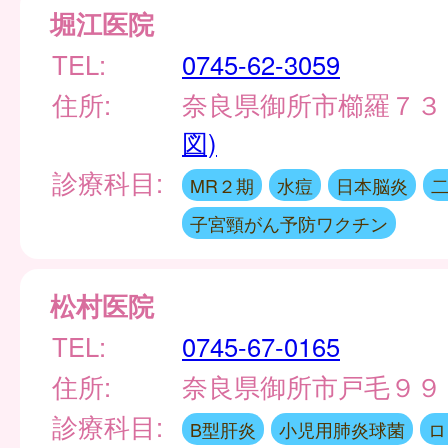
堀江医院
TEL:
0745-62-3059
住所:
奈良県御所市櫛羅７３
図)
診療科目:
MR２期
水痘
日本脳炎
子宮頸がん予防ワクチン
松村医院
TEL:
0745-67-0165
住所:
奈良県御所市戸毛９
診療科目:
B型肝炎
小児用肺炎球菌
ロ