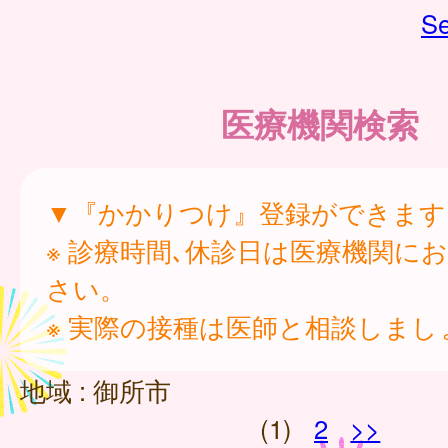
Se
医療機関検索
▼『かかりつけ』登録ができます
※ 診療時間､休診日は医療機関に
さい。
※ 実際の接種は医師と相談しまし
地域 :
御所市
(1)
2
>>