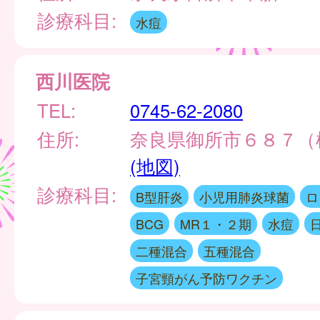
診療科目:
水痘
西川医院
TEL:
0745-62-2080
住所:
奈良県御所市６８７（
(地図)
診療科目:
B型肝炎
小児用肺炎球菌
ロ
BCG
MR１・２期
水痘
二種混合
五種混合
子宮頸がん予防ワクチン