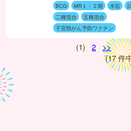
BCG
MR１・２期
水痘
二種混合
五種混合
子宮頸がん予防ワクチン
(1)
2
>>
(17 件中