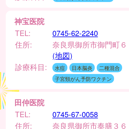
神宝医院
TEL:
0745-62-2240
住所:
奈良県御所市御門町６
(地図)
診療科目:
水痘
日本脳炎
二種混合
子宮頸がん予防ワクチン
田仲医院
TEL:
0745-67-0058
住所:
奈良県御所市奉膳３