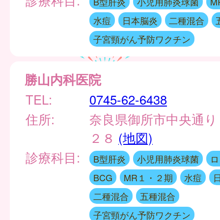
B型肝炎
小児用肺炎球菌
M
水痘
日本脳炎
二種混合
子宮頸がん予防ワクチン
勝山内科医院
TEL:
0745-62-6438
住所:
奈良県御所市中央通り
２８
(地図)
診療科目:
B型肝炎
小児用肺炎球菌
ロ
BCG
MR１・２期
水痘
二種混合
五種混合
子宮頸がん予防ワクチン