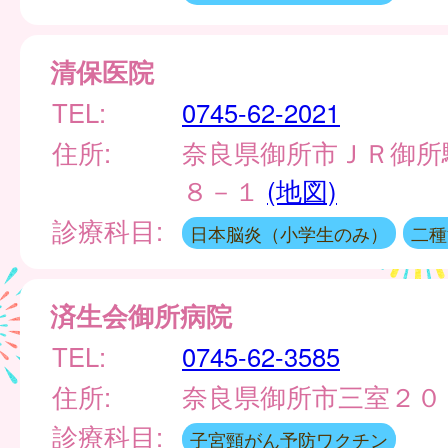
清保医院
TEL:
0745-62-2021
住所:
奈良県御所市ＪＲ御所
８－１
(地図)
診療科目:
日本脳炎（小学生のみ）
二種
済生会御所病院
TEL:
0745-62-3585
住所:
奈良県御所市三室２
診療科目:
子宮頸がん予防ワクチン