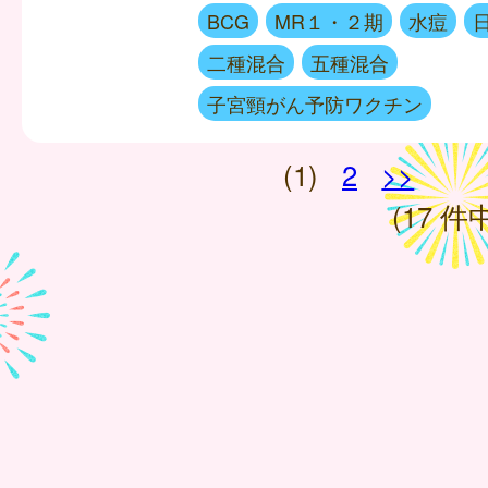
BCG
MR１・２期
水痘
二種混合
五種混合
子宮頸がん予防ワクチン
(1)
2
>>
(17 件中