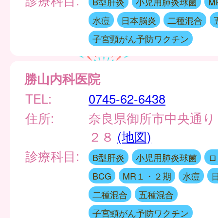
B型肝炎
小児用肺炎球菌
M
水痘
日本脳炎
二種混合
子宮頸がん予防ワクチン
勝山内科医院
TEL:
0745-62-6438
住所:
奈良県御所市中央通り
２８
(地図)
診療科目:
B型肝炎
小児用肺炎球菌
ロ
BCG
MR１・２期
水痘
二種混合
五種混合
子宮頸がん予防ワクチン