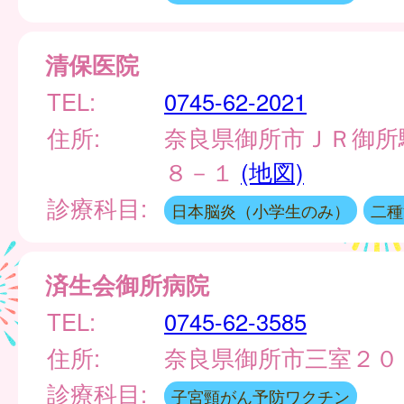
清保医院
TEL:
0745-62-2021
住所:
奈良県御所市ＪＲ御所
８－１
(地図)
診療科目:
日本脳炎（小学生のみ）
二種
済生会御所病院
TEL:
0745-62-3585
住所:
奈良県御所市三室２
診療科目:
子宮頸がん予防ワクチン