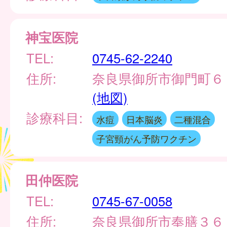
神宝医院
TEL:
0745-62-2240
住所:
奈良県御所市御門町６
(地図)
診療科目:
水痘
日本脳炎
二種混合
子宮頸がん予防ワクチン
田仲医院
TEL:
0745-67-0058
住所:
奈良県御所市奉膳３