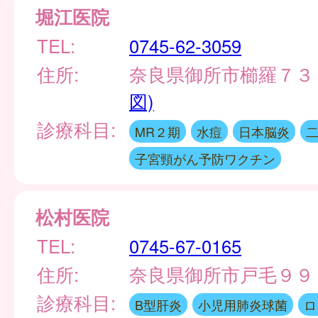
堀江医院
TEL:
0745-62-3059
住所:
奈良県御所市櫛羅７３
図)
診療科目:
MR２期
水痘
日本脳炎
子宮頸がん予防ワクチン
松村医院
TEL:
0745-67-0165
住所:
奈良県御所市戸毛９
診療科目:
B型肝炎
小児用肺炎球菌
ロ