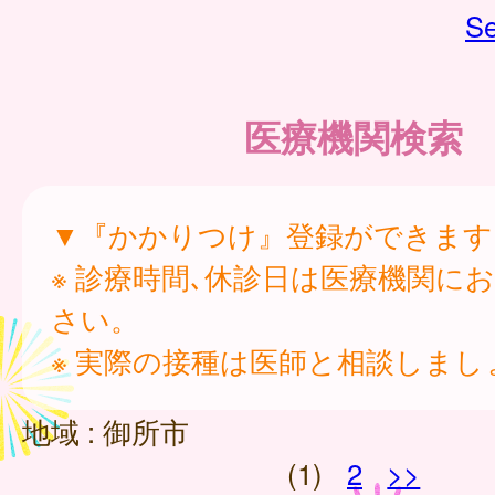
Se
医療機関検索
▼『かかりつけ』登録ができます
※ 診療時間､休診日は医療機関に
さい。
※ 実際の接種は医師と相談しまし
地域 :
御所市
(1)
2
>>