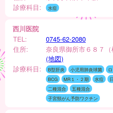
診療科目:
水痘
西川医院
TEL:
0745-62-2080
住所:
奈良県御所市６８７（
(地図)
診療科目:
B型肝炎
小児用肺炎球菌
ロ
BCG
MR１・２期
水痘
二種混合
五種混合
子宮頸がん予防ワクチン