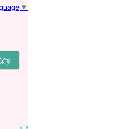
nguage
▼
探す