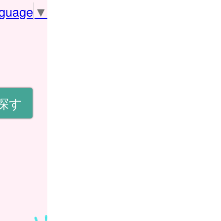
nguage
▼
探す