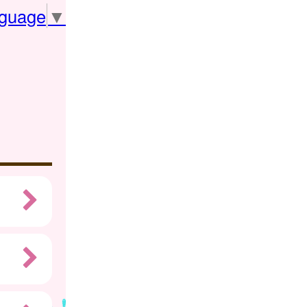
nguage
▼