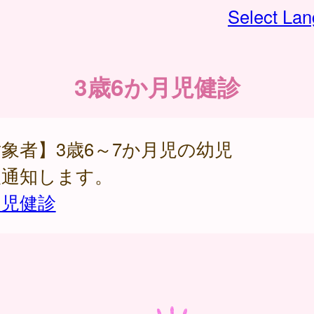
Select La
3歳6か月児健診
象者】3歳6～7か月児の幼児
人通知します。
幼児健診