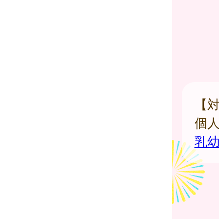
【対
個
乳