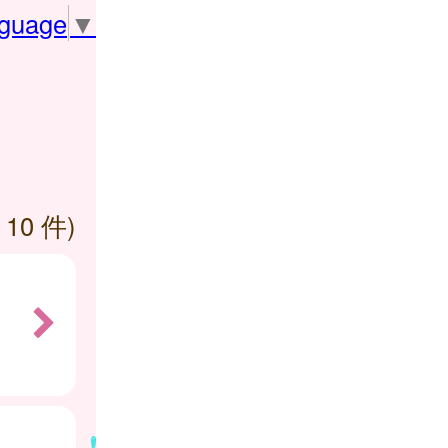
nguage
▼
 10 件)