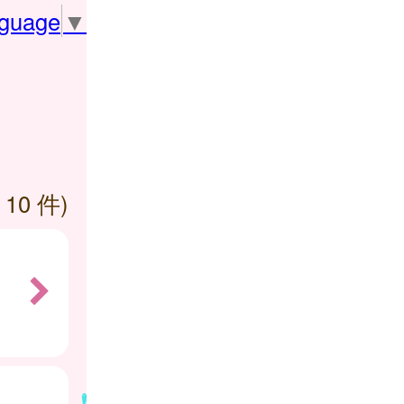
nguage
▼
 10 件)