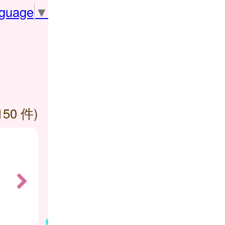
nguage
▼
150 件)