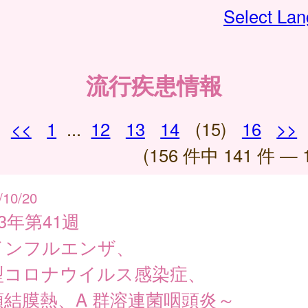
Select La
流行疾患情報
<<
1
...
12
13
14
(15)
16
>>
(156 件中 141 件 — 
/10/20
23年第41週
インフルエンザ、
型コロナウイルス感染症、
頭結膜熱、A 群溶連菌咽頭炎～