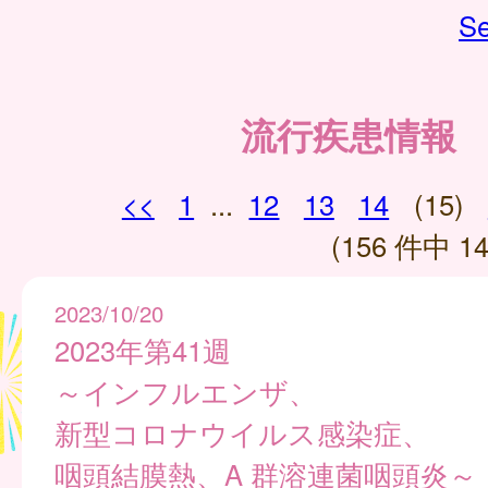
Se
流行疾患情報
<<
1
...
12
13
14
(15)
(156 件中 14
2023/10/20
2023年第41週
～インフルエンザ、
新型コロナウイルス感染症、
咽頭結膜熱、A 群溶連菌咽頭炎～