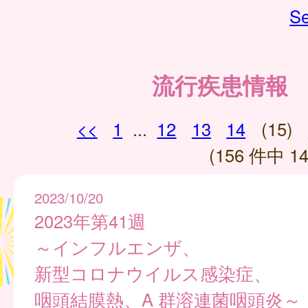
Se
流行疾患情報
<<
1
...
12
13
14
(15)
(156 件中 14
2023/10/20
2023年第41週
～インフルエンザ、
新型コロナウイルス感染症、
咽頭結膜熱、A 群溶連菌咽頭炎～