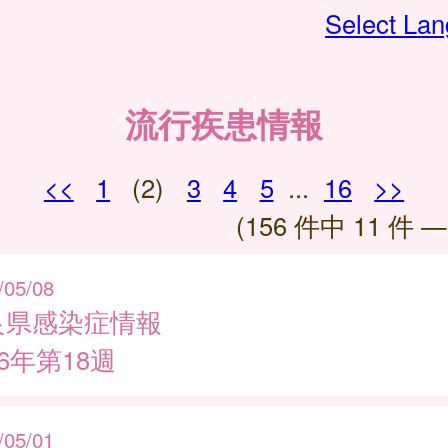
Select La
流行疾患情報
<<
1
(2)
3
4
5
...
16
>>
(156 件中 11 件 —
/05/08
良県感染症情報
26年第18週
/05/01