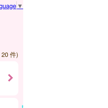
nguage
▼
 20 件)