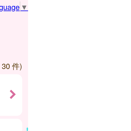
nguage
▼
 30 件)