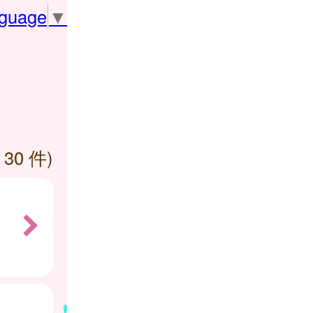
nguage
▼
 30 件)