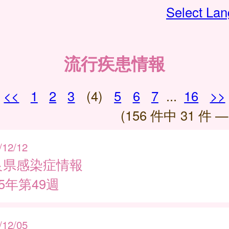
Select La
流行疾患情報
<<
1
2
3
(4)
5
6
7
...
16
>>
(156 件中 31 件 —
/12/12
良県感染症情報
25年第49週
/12/05