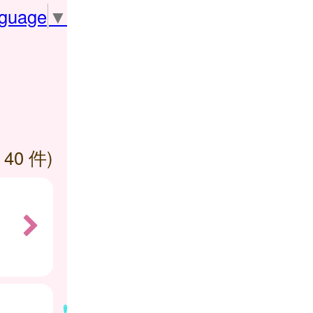
nguage
▼
 40 件)