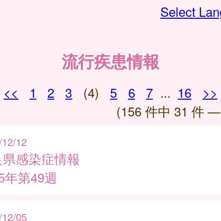
Select La
流行疾患情報
<<
1
2
3
(4)
5
6
7
...
16
>>
(156 件中 31 件 —
/12/12
良県感染症情報
25年第49週
/12/05