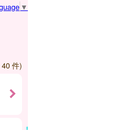
nguage
▼
 40 件)