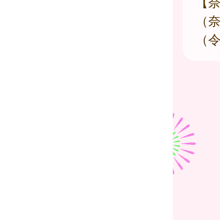
【
（
（令