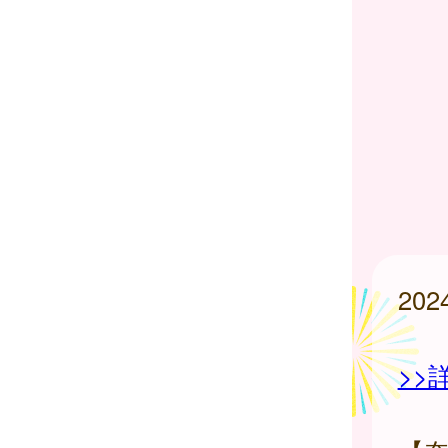
20
>>