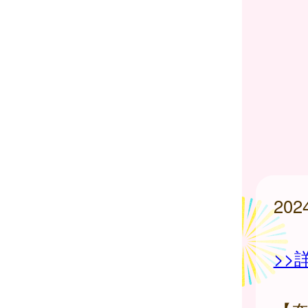
20
>>