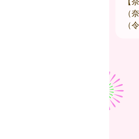
【
（
（令