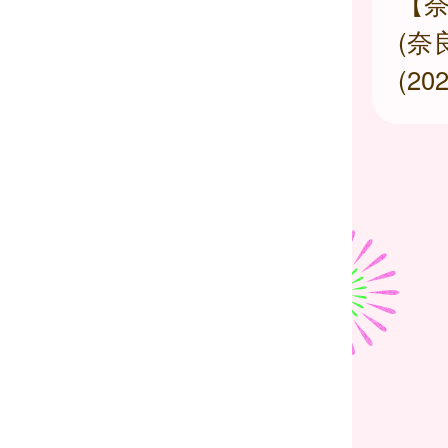
【
(奈
(2