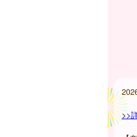
20
>>