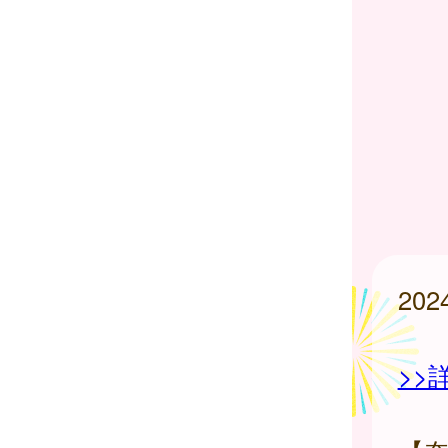
20
>>