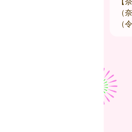
【
（
（令