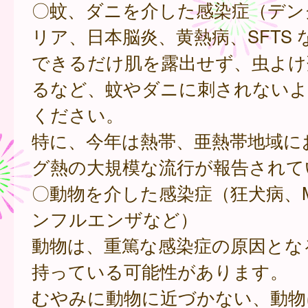
〇蚊、ダニを介した感染症（デン
リア、日本脳炎、黄熱病、SFTS 
できるだけ肌を露出せず、虫よけ
るなど、蚊やダニに刺されないよ
ください。
特に、今年は熱帯、亜熱帯地域に
グ熱の大規模な流行が報告されて
〇動物を介した感染症（狂犬病、M
ンフルエンザなど）
動物は、重篤な感染症の原因とな
持っている可能性があります。
むやみに動物に近づかない、動物