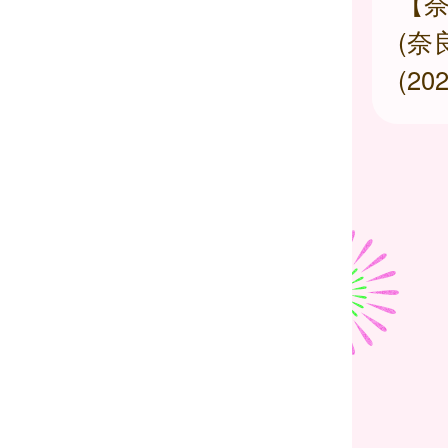
【
(奈
(2