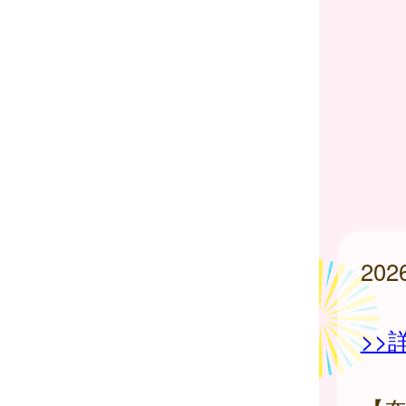
20
>>