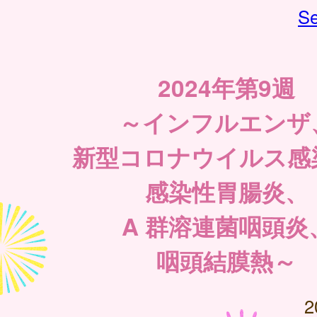
Se
2024年第9週
～インフルエンザ
新型コロナウイルス感
感染性胃腸炎、
A 群溶連菌咽頭炎
咽頭結膜熱～
2