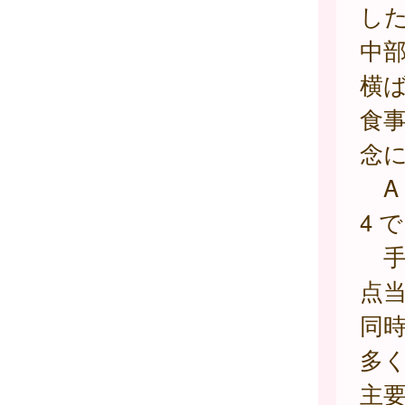
し
中
横
食
念
A 
4 
手
点当
同時
多
主