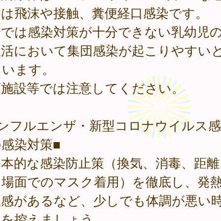
路は飛沫や接触、糞便経口感染です。
身では感染対策が十分できない乳幼児
生活において集団感染が起こりやすい
ています。
育施設等では注意してください。
インフルエンザ・新型コロナウイルス感
感染対策■
基本的な感染防止策（換気、消毒、距離
な場面でのマスク着用）を徹底し、発
怠感があるなど、少しでも体調が悪い
出を控えましょう。