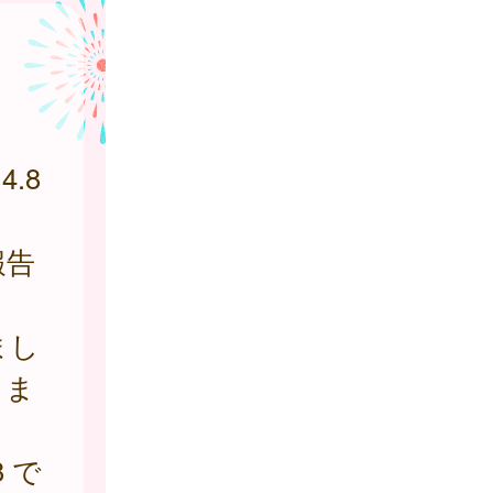
.8
報告
まし
しま
 で