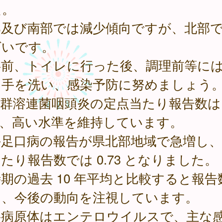
た。
部及び南部では減少傾向ですが、北部
ばいです。
事前、トイレに行った後、調理前等に
に手を洗い、感染予防に努めましょう
群溶連菌咽頭炎の定点当たり報告数は 2
で、高い水準を維持しています。
足口病の報告が県北部地域で急増し、
たり報告数では 0.73 となりました。
期の過去 10 年平均と比較すると報告
く、今後の動向を注視しています。
要病原体はエンテロウイルスで、主な