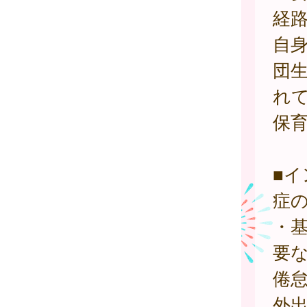
経
自
団
れ
保
■
症の
・
要
倦
外