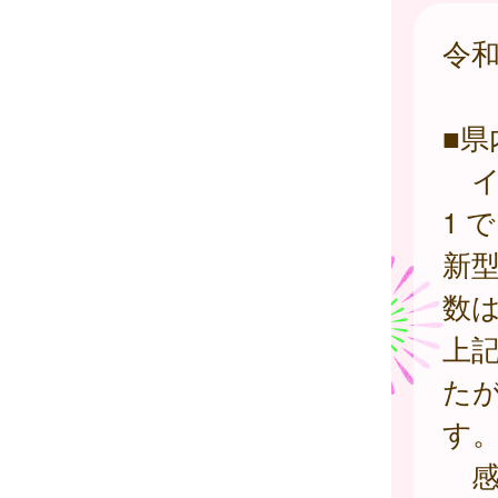
令和
■県
イン
1 
新
数は
上記
た
す
感染