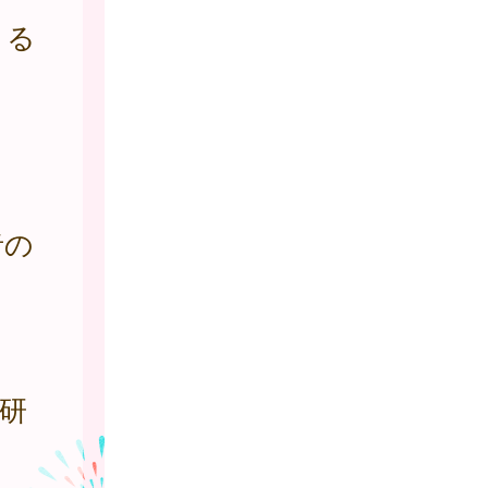
よる
者の
研