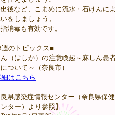
外出後など、こまめに流水・石けんに
洗いをしましょう。
指消毒も有効です。
8週のトピックス■
しん（はしか）の注意喚起～麻しん患
生について～（奈良市）
詳細はこちら
奈良県感染症情報センター（奈良県保健
センター）より参照】