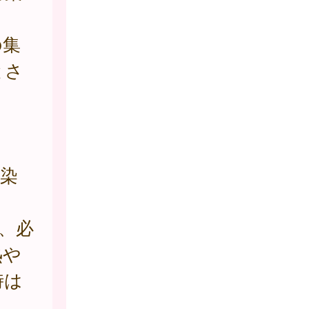
の集
とさ
染
、必
熱や
時は