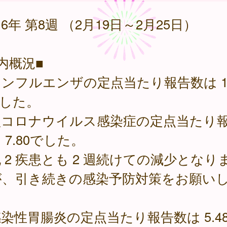
6年 第8週 （2月19日～2月25日）
内概況■
フルエンザの定点当たり報告数は 14
でした。
型コロナウイルス感染症の定点当たり
 7.80でした。
 2 疾患とも 2 週続けての減少となり
が、引き続きの感染予防対策をお願い
。
性胃腸炎の定点当たり報告数は 5.48