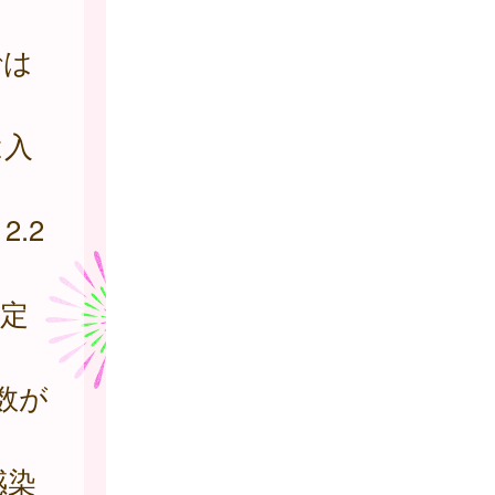
では
は入
。
.2
定
数が
感染