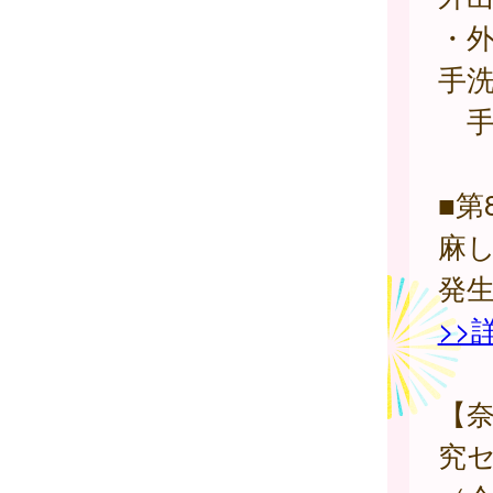
・
手
手
■第
麻
発
>>
【
究