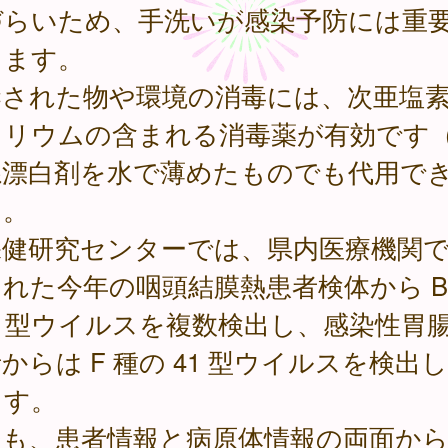
づらいため、手洗いが感染予防には重
ります。
染された物や環境の消毒には、次亜塩
トリウムの含まれる消毒薬が有効です
系漂白剤を水で薄めたものでも代用で
）。
健研究センターでは、県内医療機関で
れた今年の咽頭結膜熱患者検体から B
3 型ウイルスを複数検出し、感染性胃
からは F 種の 41 型ウイルスを検出
ます。
後も、患者情報と病原体情報の両面か