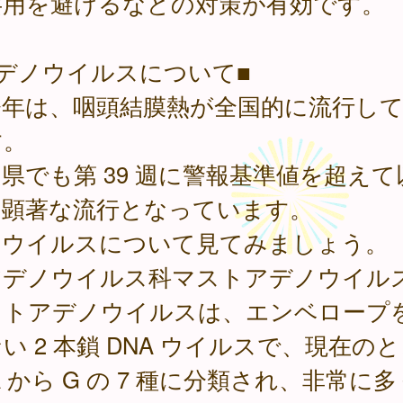
共用を避けるなどの対策が有効です。
アデノウイルスについて■
年は、咽頭結膜熱が全国的に流行して
す。
県でも第 39 週に警報基準値を超えて
、顕著な流行となっています。
因ウイルスについて見てみましょう。
デノウイルス科マストアデノウイル
ヒトアデノウイルスは、エンベロープ
い 2 本鎖 DNA ウイルスで、現在の
A から G の 7 種に分類され、非常に