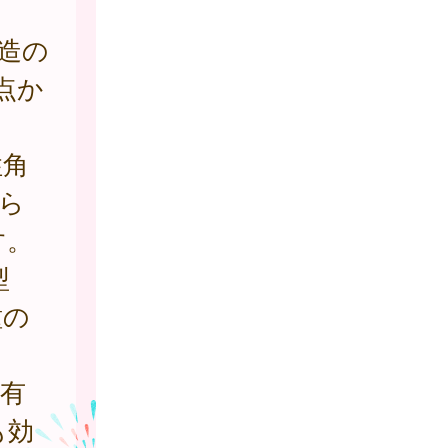
構造の
頂点か
性角
ら
す。
型
種の
有
も効