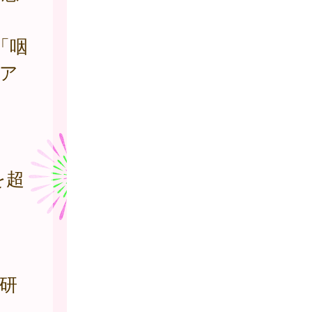
「咽
ア
を超
研