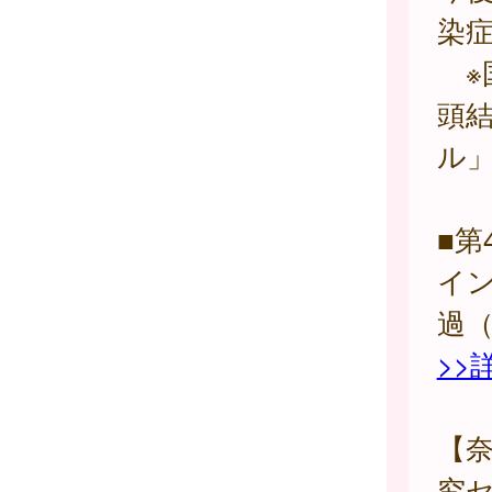
染
※
頭
ル」
■第
イ
過
>>
【
究