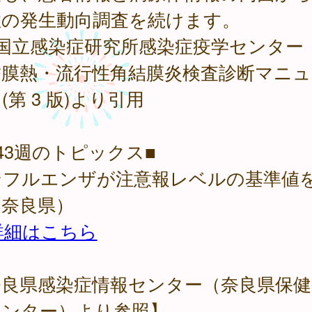
症の発生動向調査を続けます。
国立感染症研究所感染症疫学センター
結膜熱・流行性角結膜炎検査診断マニュ
(第 3 版)より引用
43週のトピックス■
ンフルエンザが注意報レベルの基準値
（奈良県）
詳細はこちら
奈良県感染症情報センター（奈良県保健
センター）より参照】