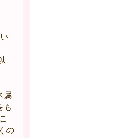
い
以
ス属
をも
とこ
多くの