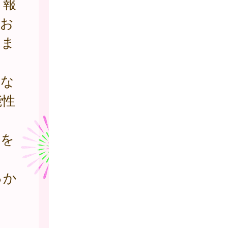
り報
てお
いま
な
能性
策を
っか