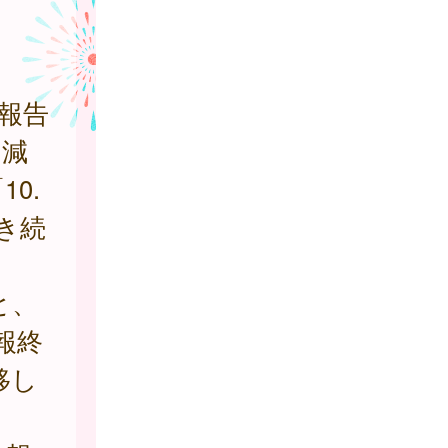
報告
く減
0.
き続
と、
報終
移し