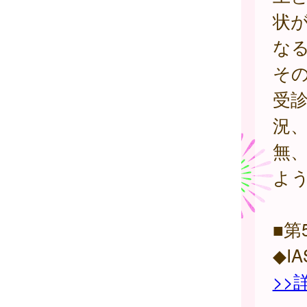
状
な
そ
受
況
無
よ
■第
◆I
>>