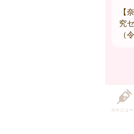
【
究
（令
スケジュー