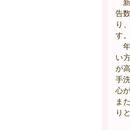
新
告数
り
す
年
い
が
手
心
ま
り