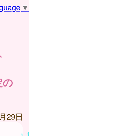
nguage
▼
、
定の
2月29日