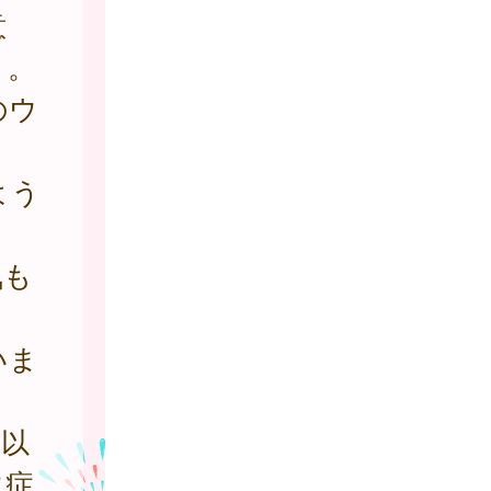
意
う。
のウ
よう
気も
いま
以
に症