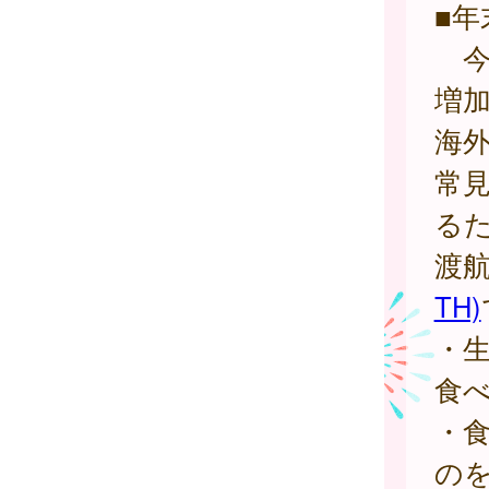
■
今
増
海
常
る
渡
TH)
・
食
・
の