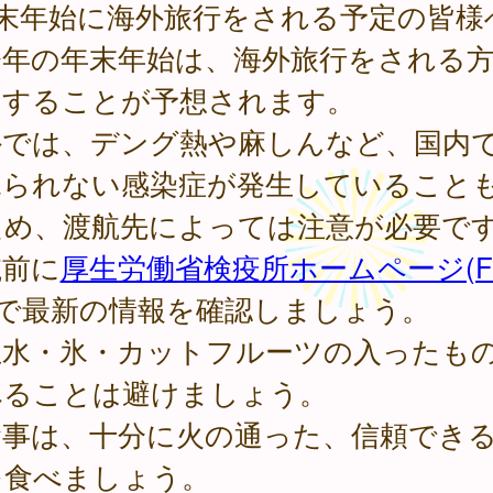
年末年始に海外旅行をされる予定の皆様
年の年末年始は、海外旅行をされる
加することが予想されます。
外では、デング熱や麻しんなど、国内
見られない感染症が発生していること
ため、渡航先によっては注意が必要で
航前に
厚生労働省検疫所ホームページ(F
で最新の情報を確認しましょう。
生水・氷・カットフルーツの入ったも
べることは避けましょう。
食事は、十分に火の通った、信頼でき
を食べましょう。