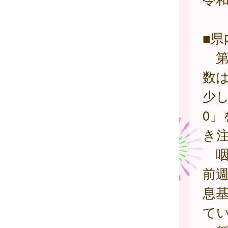
■県
第 
数は
少し
0
き
咽頭
前週
息基
て