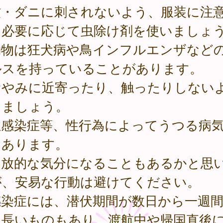
蚊・ダニに刺されないよう、服装に注
、必要に応じて虫除け剤を使いましょ
動物は狂犬病や鳥インフルエンザなど
ルスを持っていることがあります。
やみに近寄ったり、触ったりしない
しましょう。
性感染症等、性行為によってうつる病
くあります。
放的な気分になることもあるかと思
が、安易な行動は避けてください。
染症には、潜伏期間が数日から一週間
と長いものもあり、渡航中や帰国直後