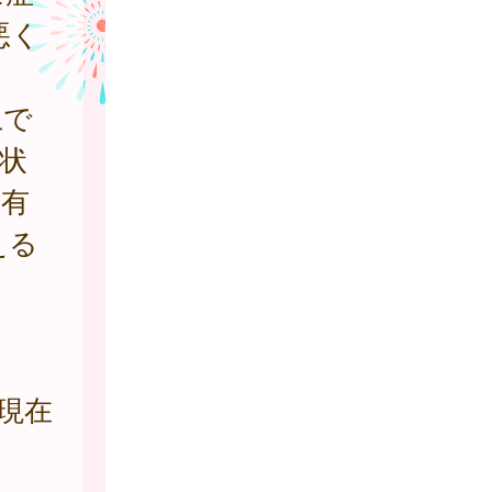
悪く
上で
状
の有
える
年現在