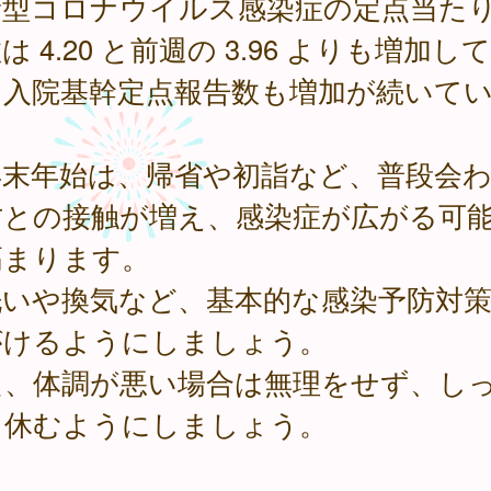
型コロナウイルス感染症の定点当た
は 4.20 と前週の 3.96 よりも増加し
、入院基幹定点報告数も増加が続いて
。
末年始は、帰省や初詣など、普段会わ
方との接触が増え、感染症が広がる可
高まります。
洗いや換気など、基本的な感染予防対
がけるようにしましょう。
た、体調が悪い場合は無理をせず、し
と休むようにしましょう。