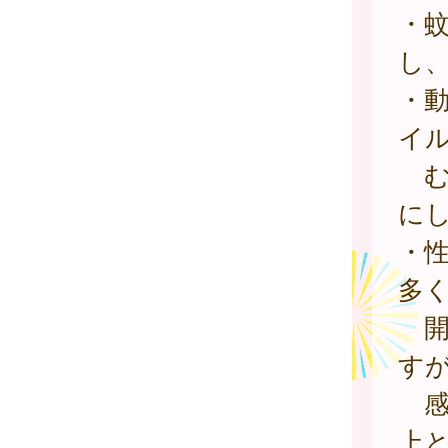
・
し
・
イ
む
に
・
多
開
す
感
上