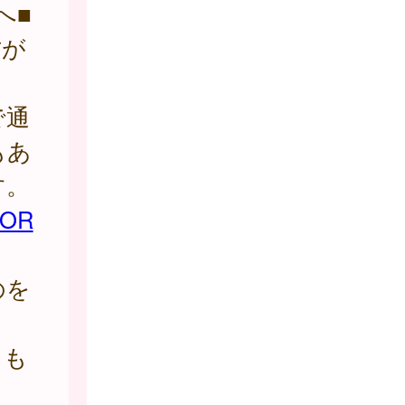
へ■
方が
で通
もあ
す。
OR
のを
るも