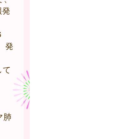
報発
6
、発
して
マ肺