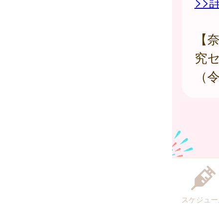
>>
【
究
（令
スケジュー