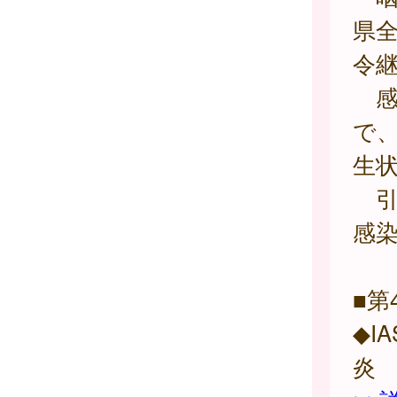
県
令
感染
で、
生
引
感
■第
◆I
炎 