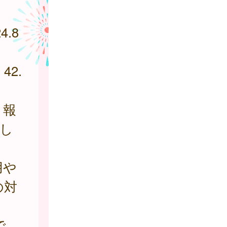
.8
2.
り報
加し
用や
の対
で、