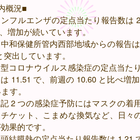
内概況■
フルエンザの定点当たり報告数は 24
で、増加が続いています。
中和保健所管内西部地域からの報告は 4
 と突出しています。
型コロナウイルス感染症の定点当た
は 11.51 で、前週の 10.60 と比べ増
います。
記 2 つの感染症予防にはマスクの着
エチケット、こまめな換気など、日々
が効果的です。
結膜熱の定点当たり報告数は 1.21 