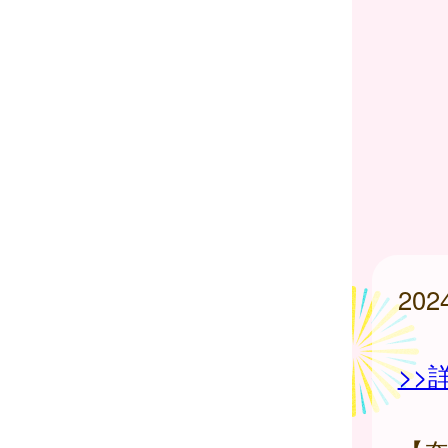
20
>>