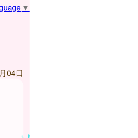
nguage
▼
0月04日