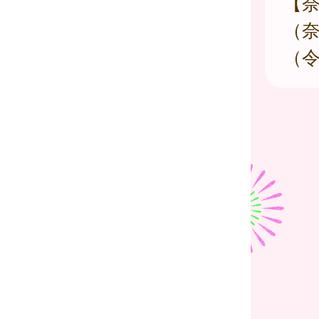
【
（
（令