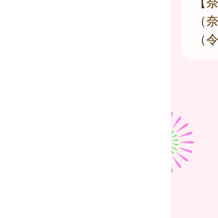
【
（
（令