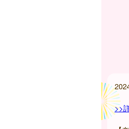
20
>>