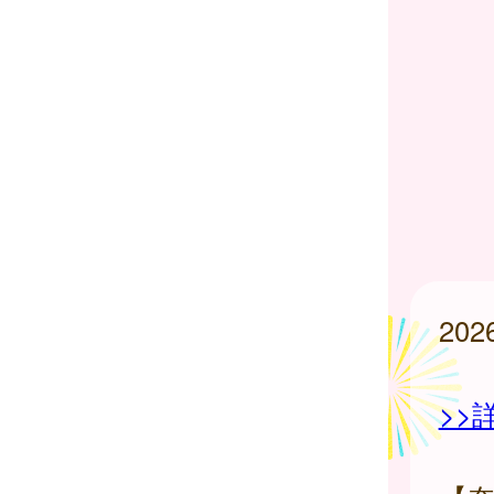
20
>>