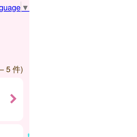
nguage
▼
— 5 件)