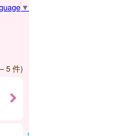
nguage
▼
— 5 件)