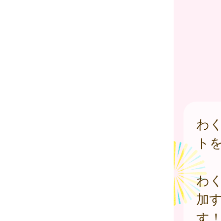
わ
ト
わ
加
す