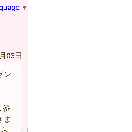
nguage
▼
4月03日
ゼン
に参
きま
もら