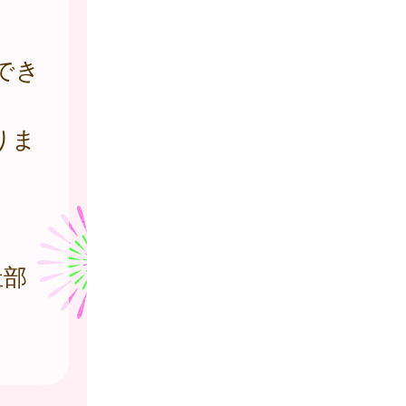
でき
りま
祉部