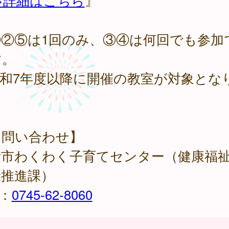
>詳細はこちら
』
①②⑤は1回のみ、③④は何回でも参加
す。
令和7年度以降に開催の教室が対象とな
。
お問い合わせ】
所市わくわく子育てセンター（健康福
康推進課）
L：
0745-62-8060