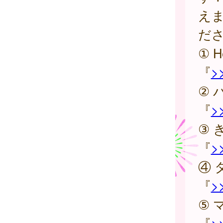
え
だ
① 
『
>
② 
『
>
③ 
『
>
④ 
『
>
⑤ 