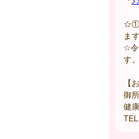
『
>
☆
ま
☆
す
【
御
健
TE