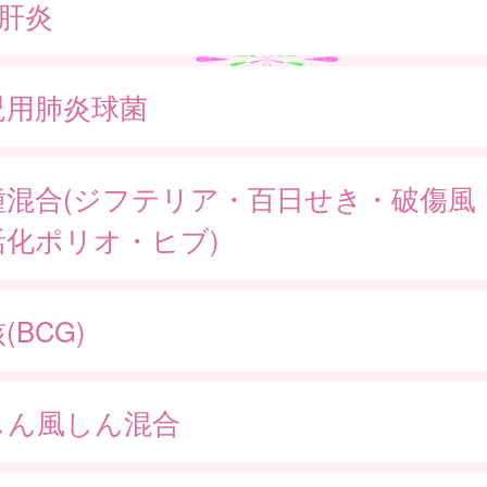
型肝炎
児用肺炎球菌
種混合(ジフテリア・百日せき・破傷風
活化ポリオ・ヒブ)
(BCG)
しん風しん混合