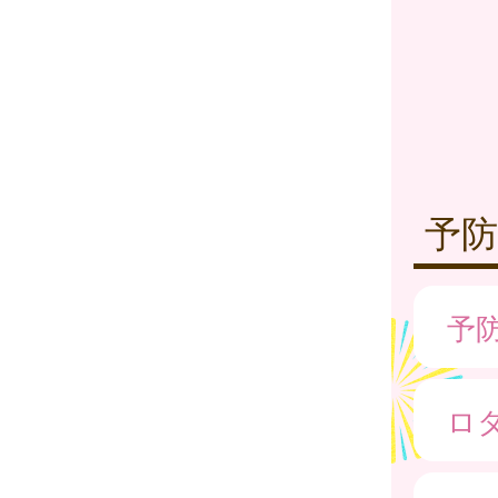
予防
予
ロ