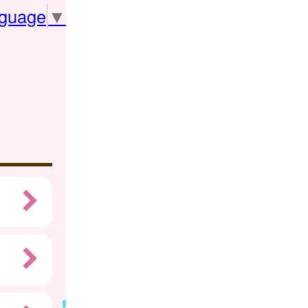
nguage
▼