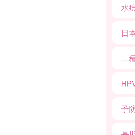
水
日
二種
HP
予
長