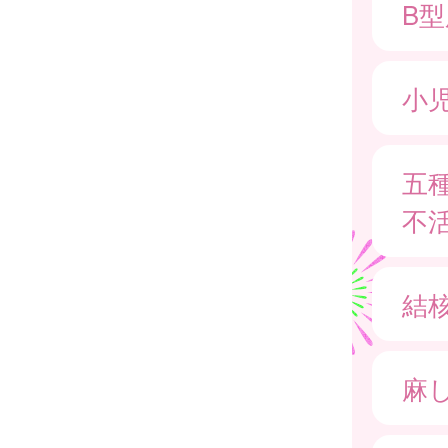
B
小
五
不
結核
麻