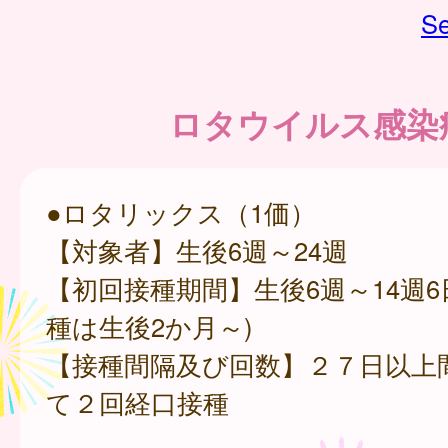
Se
ロタウイルス感染
●ロタリックス（1価）
【対象者】生後6週～24週
【初回接種期間】生後6週～14週6
種は生後2か月～)
【接種間隔及び回数】２７日以上
て２回経口接種